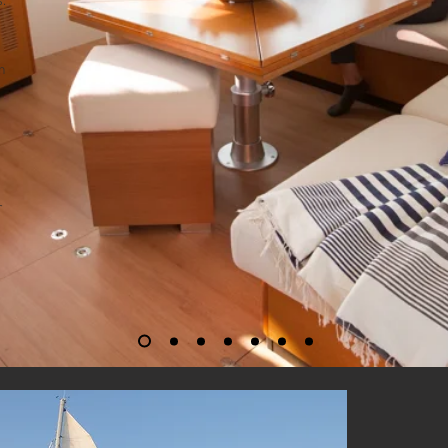
.
n
r