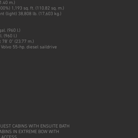
(1.40 m.)
00%) 1,193 sq. ft. (110.82 sq. m.)
 (light) 38,808 lb. (17,603 kg.)
l. (960 l.)
. (960 l.)
 78' 0" (23.77 m.)
 Volvo 55-hp. diesel saildrive
GUEST CABINS WITH ENSUITE BATH
ABINS IN EXTREME BOW WITH
 ACCESS