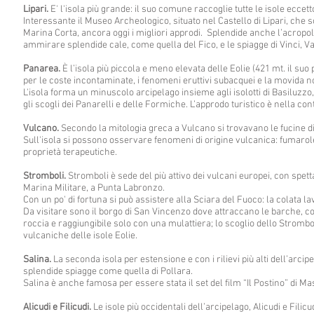
Lipari.
E' l'isola più grande: il suo comune raccoglie tutte le isole eccett
Interessante il Museo Archeologico, situato nel Castello di Lipari, che 
Marina Corta, ancora oggi i migliori approdi. Splendide anche l’acropol
ammirare splendide cale, come quella del Fico, e le spiagge di Vinci, V
Panarea.
È l’isola più piccola e meno elevata delle Eolie (421 mt. il suo p
per le coste incontaminate, i fenomeni eruttivi subacquei e la movida n
L'isola forma un minuscolo arcipelago insieme agli isolotti di Basiluzzo,
gli scogli dei Panarelli e delle Formiche. L’approdo turistico è nella co
Vulcano.
Secondo la mitologia greca a Vulcano si trovavano le fucine di 
Sull'isola si possono osservare fenomeni di origine vulcanica: fumarole,
proprietà terapeutiche.
Stromboli.
Stromboli è sede del più attivo dei vulcani europei, con spe
Marina Militare, a Punta Labronzo.
Con un po' di fortuna si può assistere alla Sciara del Fuoco: la colata l
Da visitare sono il borgo di San Vincenzo dove attraccano le barche, co
roccia e raggiungibile solo con una mulattiera; lo scoglio dello Stromb
vulcaniche delle isole Eolie.
Salina.
La seconda isola per estensione e con i rilievi più alti dell’arcip
splendide spiagge come quella di Pollara.
Salina è anche famosa per essere stata il set del film “Il Postino” di M
Alicudi e Filicudi.
Le isole più occidentali dell’arcipelago, Alicudi e Fili