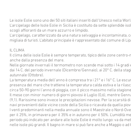
Le isole Eolie sono uno dei 50 siti italiani inseriti dall'Unesco nella Wor
L'arcipelago delle Isole Eolie in Sicilia è costituito da sette splendide iso
scogli affioranti da un mare azzurro e limpido.
L'arcipelago, caratterizzato da una natura selvaggia e incontaminata, 
migliaia di turisti. L'abitato principale è rappresentato dal comune di Li
IL CLIMA
Il clima delle isole Eolie è sempre temperato, tipico delle zone centro-m
anche dalla presenza del mare.
Nelle giornate invernali il termometro non scende mai sotto i 14 gradi
dai 14 C. del periodo invernale (Dicembre/Gennaio), ai 20° C. della stagio
autunnale (Ottobre).
La temperatura media dell’anno è compresa tra i 21° e i 16° C. Le escu
presenza del mare che trattiene la temperatura calda estiva e la rilasci
circa 50-90 giorni l’anno di pioggia, con il picco massimo nella stagion
Il mese con minor numero di giorni piovosi è Luglio (0,6), mentre Genn
(9,1). Rarissime sono invece le precipitazioni nevose. Per la scarsità di 
navi provenienti dalle vicine coste della Sicilia o ricavata da quella pio
I venti predominanti nella media annuale sono il Maestrale o Nord-Ovest 
per il 25%, in primavera per il 35% e in autunno per il 50%. L’umidità 
periodo più indicato per andare alle Isole Eolie è molto lungo: va da met
nelle isole più grandi. Il bagno in mare si può fare anche a Maggio o a